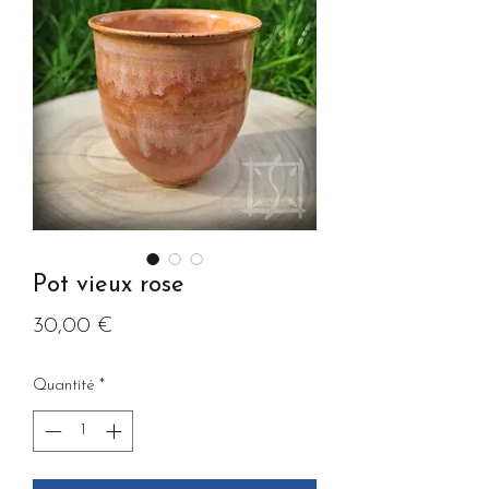
Pot vieux rose
Prix
30,00 €
Quantité
*