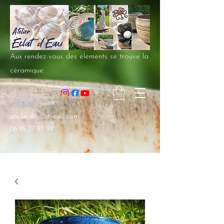
Aux rendez-vous des éléments se trouve la
céramique
atelier@eclat-eau.com
06 85 37 81 94