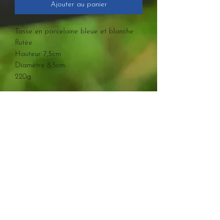
Ajouter au panier
Tasse en porcelaine bleue et blanche
flutée
Hauteur 7,5cm
Diamètre 8,5cm
220g
Newsletter
Envoyer