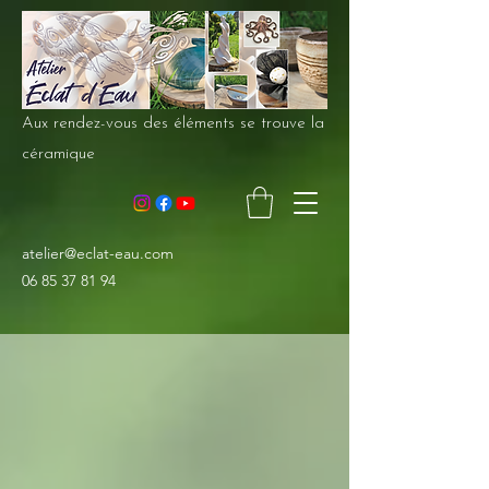
Aux rendez-vous des éléments se trouve la
céramique
atelier@eclat-eau.com
06 85 37 81 94