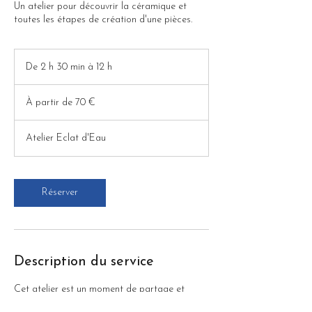
Un atelier pour découvrir la céramique et
toutes les étapes de création d'une pièces.
De 2 h 30 min à 12 h
D
e
À
2
partir
À partir de 70 €
de
h
70
3
euros
0
Atelier Eclat d'Eau
m
i
n
à
Réserver
1
2
h
Description du service
Cet atelier est un moment de partage et
d'apprentissage pour découvrir la céramique