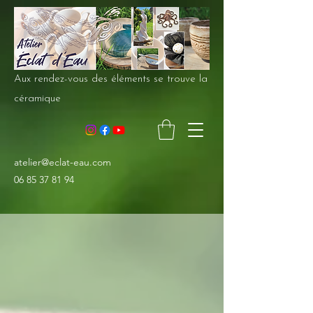
Aux rendez-vous des éléments se trouve la
céramique
atelier@eclat-eau.com
06 85 37 81 94