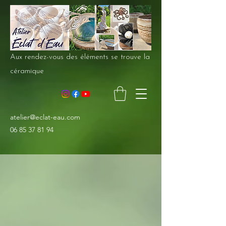
Aux rendez-vous des éléments se trouve la
céramique
atelier@eclat-eau.com
06 85 37 81 94